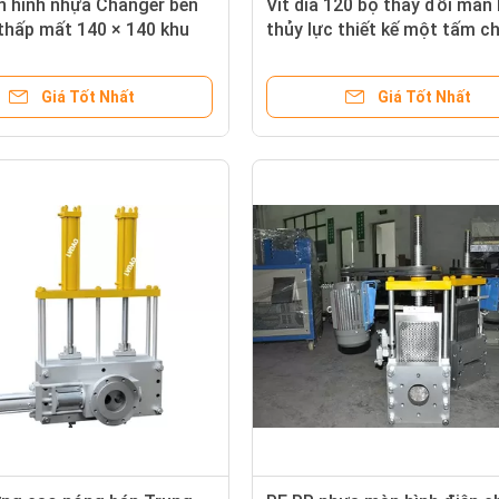
n hình nhựa Changer bền
Vít dia 120 bộ thay đổi màn 
thấp mất 140 × 140 khu
thủy lực thiết kế một tấm c
khối 0,5 lỗ số 22
Giá Tốt Nhất
Giá Tốt Nhất