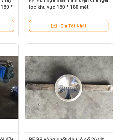
 thay
PP PE nhựa màn hình điện changer
 180 *
lọc khu vực 180 * 180 mét
Giá Tốt Nhất
đôi đầu
PE PP vòng chết đầu lỗ số 26 vít