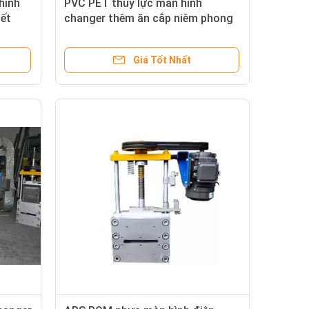
hình
PVC PET thủy lực màn hình
hết
changer thêm ăn cắp niêm phong
vòng khu vực lọc 220 * 220 mét
Giá Tốt Nhất