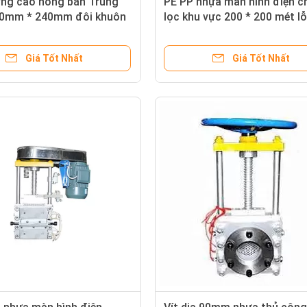
ợng cao nóng bán Trung
PE PP nhựa màn hình điện c
0mm * 240mm đôi khuôn
lọc khu vực 200 * 200 mét l
 đầu sceen changer
Giá Tốt Nhất
Giá Tốt Nhất