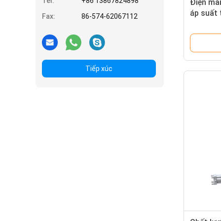
Tel:
+86 13867824898
Điện mà
áp suất 
Fax:
86-574-62067112
vực lọc
Tiếp xúc