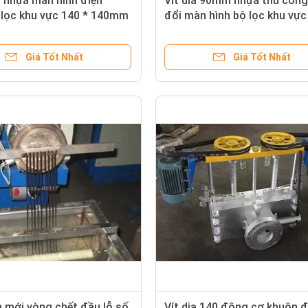
 nhựa màn hình điện
Vít dia 90mm nhựa thủ công
 lọc khu vực 140 * 140mm
đổi màn hình bộ lọc khu vực
180mm
Giá Tốt Nhất
Giá Tốt Nhất
n mới vòng chết đầu lỗ số
Vít dia 140 động cơ khuôn 