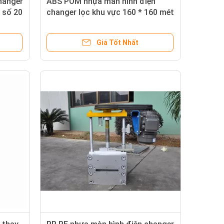
hanger
ABS POM nhựa màn hình điện
ỗ số 20
changer lọc khu vực 160 * 160 mét
die cube 0.35
Giá Tốt Nhất