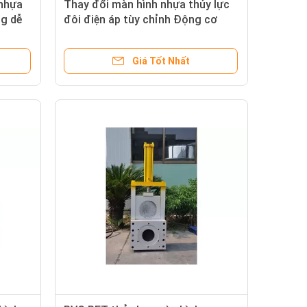
 nhựa
Thay đổi màn hình nhựa thủy lực
g dễ
đôi điện áp tùy chỉnh Động cơ
1.5KW
Giá Tốt Nhất