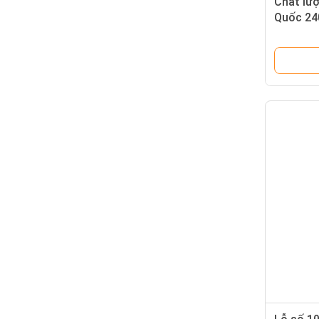
Chất lư
Quốc 24
thủy lực