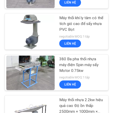
LIÊN HỆ
THAM
QUAN
Máy thổi khí ly tâm có thể
NHÀ
58
tích gió cao để sấy nhựa
MÁY
PVC Bọt
Máy nghiền nhựa
negotiable MOQ:1 tập
LIÊN HỆ
KIỂM
SOÁT
380 Ba pha thổi nhựa
CHẤT
máy điện Spin máy sấy
Motor 0.75kw
LƯỢNG
31
negotiable MOQ:1 tập
Hệ thống băng tải
LIÊN HỆ
LIÊN
nhựa
HỆ
Máy thổi nhựa 2.2kw hiệu
CHÚNG
quả cao Độ ồn thấp
2500mm × 1000mm ×