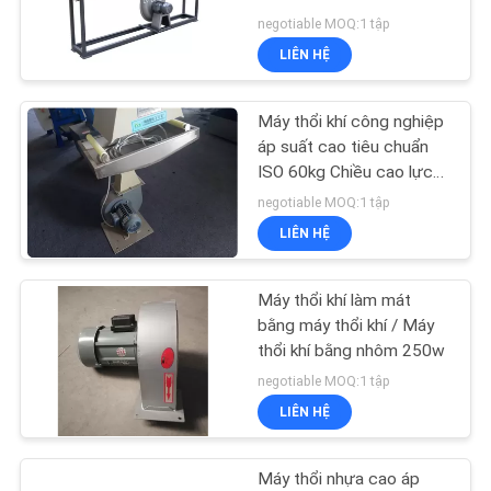
TÔI
330mm
negotiable MOQ:1 tập
LIÊN HỆ
TIN
54
TỨC
Màn hình nhựa
Máy thổi khí công nghiệp
áp suất cao tiêu chuẩn
Changer
ISO 60kg Chiều cao lực
YÊU
kéo 1000mm
negotiable MOQ:1 tập
CẦU
LIÊN HỆ
BÁO
GIÁ
Máy thổi khí làm mát
13
bằng máy thổi khí / Máy
Dây chuyền giặt
thổi khí bằng nhôm 250w
SƠ
negotiable MOQ:1 tập
nhựa
ĐỒ
LIÊN HỆ
TRANG
WEB
Máy thổi nhựa cao áp