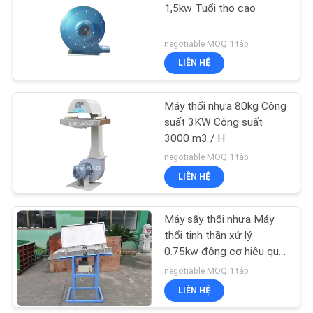
1,5kw Tuổi thọ cao
PRIVACY
13
negotiable MOQ:1 tập
POLICY
LIÊN HỆ
Lực lượng ăn máy
Máy thổi nhựa 80kg Công
suất 3KW Công suất
3000 m3 / H
negotiable MOQ:1 tập
LIÊN HỆ
20
Máy tái chế nhựa
Máy sấy thổi nhựa Máy
thổi tinh thần xử lý
PET
0.75kw động cơ hiệu quả
năng lượng cao
negotiable MOQ:1 tập
LIÊN HỆ