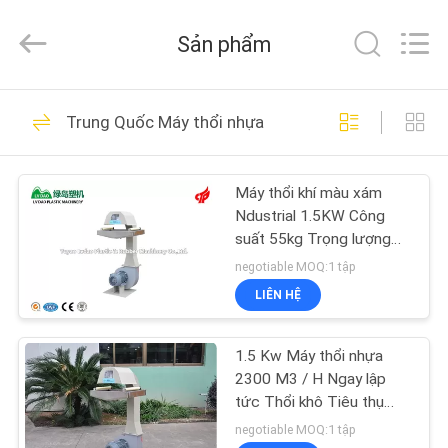
RUBBER
MACHINERY
INDUSTRIAL
Sản phẩm
TRADE
CO.,LTD..
All
Rights
Reserved.
TRANG
126
Developed
Trung Quốc Máy thổi nhựa
by
CHỦ
ECER
Thiết bị tái chế nhựa
Máy thổi khí màu xám
CÁC
Ndustrial 1.5KW Công
SẢN
suất 55kg Trọng lượng
hiệu quả cao
PHẨM
negotiable MOQ:1 tập
LIÊN HỆ
59
VỀ
1.5 Kw Máy ​​thổi nhựa
CHÚNG
Máy cắt nhựa
2300 M3 / H Ngay lập
TÔI
tức Thổi khô Tiêu thụ
năng lượng thấp
negotiable MOQ:1 tập