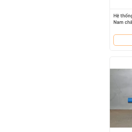
Hệ thống
Nam châ
750w bề