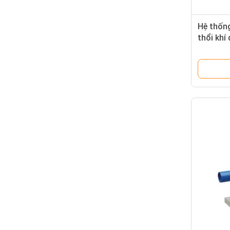
Hệ thốn
​​thổi k
chỉnh lu