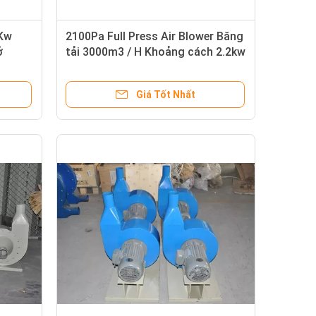
 Kw
2100Pa Full Press Air Blower Băng
ở
tải 3000m3 / H Khoảng cách 2.2kw
6000mm Tiếng ồn thấp
Giá Tốt Nhất