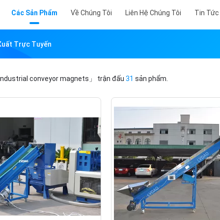
Các Sản Phẩm
Về Chúng Tôi
Liên Hệ Chúng Tôi
Tin Tức
Xuất Trực Tuyến
ndustrial conveyor magnets」
trận đấu
31
sản phẩm.