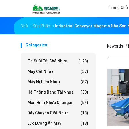
Trang Chủ
Nhà
Sản Phẩm
Industrial Conveyor Magnets Nhà Sản 
Catagories
Kewords
「i
Thiết Bị Tái Chế Nhựa
(123)
Máy Cắt Nhựa
(57)
Máy Nghiền Nhựa
(57)
Hệ Thống Băng Tải Nhựa
(30)
Màn Hình Nhựa Changer
(54)
Dây Chuyền Giặt Nhựa
(13)
Lực Lượng Ăn Máy
(13)