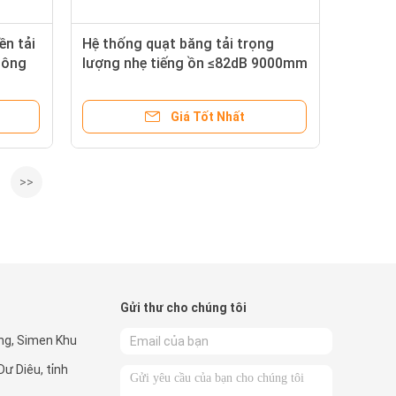
ền tải
Hệ thống quạt băng tải trọng
hông
lượng nhẹ tiếng ồn ≤82dB 9000mm
Khoảng cách tùy chỉnh màu
Giá Tốt Nhất
>>
Gửi thư cho chúng tôi
ng, Simen Khu
Dư Diêu, tỉnh