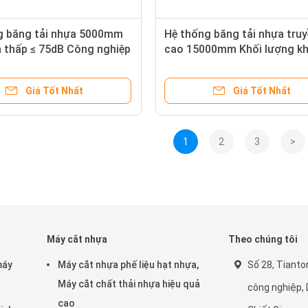
g băng tải nhựa 5000mm
Hệ thống băng tải nhựa truy
n thấp ≤ 75dB Công nghiệp
cao 15000mm Khối lượng k
ẫn cao
khí lớn 7.5kw
Giá Tốt Nhất
Giá Tốt Nhất
1
2
3
>
Máy cắt nhựa
Theo chúng tôi
máy
Máy cắt nhựa phế liệu hạt nhựa,
Số 28, Tianto
Máy cắt chất thải nhựa hiệu quả
công nghiệp, 
cao