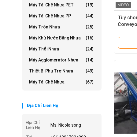
Máy Tái Chế Nhựa PET
(19)
Máy Tái Chế Nhựa PP
(44)
Tùy chọn
Conveyo
Máy Trộn Nhựa
(25)
cao côn
châm
Máy Khử Nước Bằng Nhựa
(16)
Máy Thổi Nhựa
(24)
Máy Agglomerator Nhựa
(14)
Thiết Bị Phụ Trợ Nhựa
(49)
Máy Tái Chế Nhựa
(67)
Địa Chỉ Liên Hệ
Địa Chỉ
Ms. Nicole song
Liên Hệ: