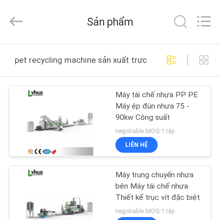
&
RUBBER
MACHINERY
Sản phẩm
INDUSTRIAL
TRADE
CO.,LTD..
All
TRANG
Rights
Reserved.
pet recycling machine sản xuất trực tuyến
Developed
CHỦ
by
ECER
Máy tái chế nhựa PP PE
CÁC
Máy ép đùn nhựa 75 -
SẢN
90kw Công suất
PHẨM
negotiable MOQ:1 tập
LIÊN HỆ
VỀ
Máy trung chuyển nhựa
CHÚNG
bên Máy tái chế nhựa
TÔI
Thiết kế trục vít đặc biệt
negotiable MOQ:1 tập