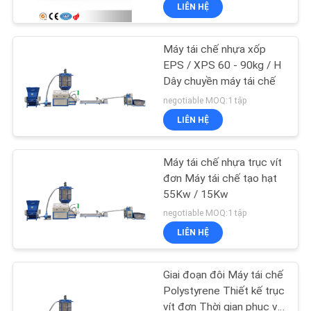
LIÊN HỆ
THAM
QUAN
Máy tái chế nhựa xốp
NHÀ
EPS / XPS 60 - 90kg / H
MÁY
Dây chuyền máy tái chế
negotiable MOQ:1 tập
LIÊN HỆ
KIỂM
SOÁT
Máy tái chế nhựa trục vít
CHẤT
đơn Máy tái chế tạo hạt
55Kw / 15Kw
LƯỢNG
negotiable MOQ:1 tập
LIÊN HỆ
LIÊN
HỆ
Giai đoạn đôi Máy tái chế
CHÚNG
Polystyrene Thiết kế trục
vít đơn Thời gian phục vụ