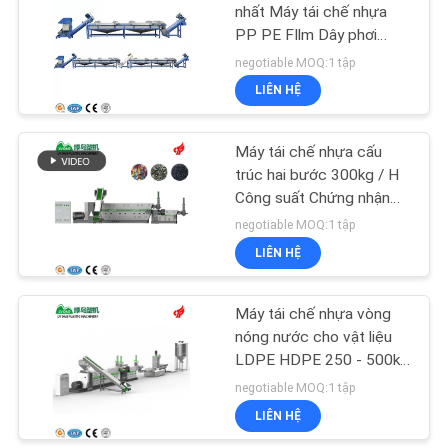
nhất Máy tái chế nhựa
PP PE FIlm Dây phơi
PRIVACY
nhựa Công suất 500kg /
negotiable MOQ:1 tập
POLICY
h
LIÊN HỆ
Máy tái chế nhựa cấu
trúc hai bước 300kg / H
Công suất Chứng nhận
CE ISO
negotiable MOQ:1 tập
LIÊN HỆ
Máy tái chế nhựa vòng
nóng nước cho vật liệu
LDPE HDPE 250 - 500kg
/ H
negotiable MOQ:1 tập
LIÊN HỆ