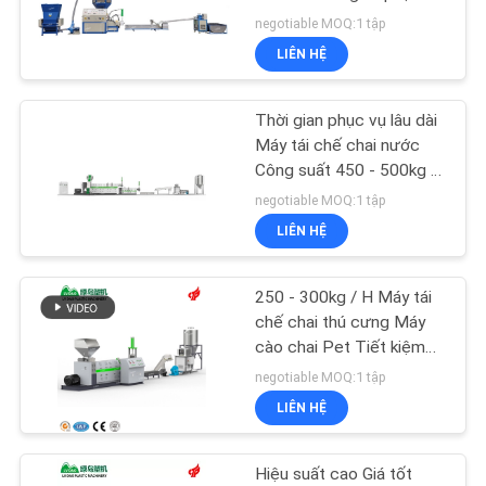
TÔI
lâu
negotiable MOQ:1 tập
LIÊN HỆ
TIN
TỨC
Thời gian phục vụ lâu dài
Máy tái chế chai nước
Công suất 450 - 500kg /
YÊU
H
negotiable MOQ:1 tập
CẦU
LIÊN HỆ
BÁO
GIÁ
250 - 300kg / H Máy tái
chế chai thú cưng Máy
cào chai Pet Tiết kiệm
SƠ
năng lượng 55kw
negotiable MOQ:1 tập
ĐỒ
LIÊN HỆ
TRANG
WEB
Hiệu suất cao Giá tốt