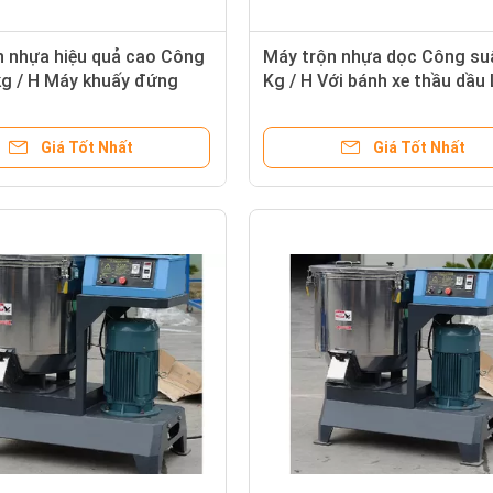
n nhựa hiệu quả cao Công
Máy trộn nhựa dọc Công su
kg / H Máy khuấy đứng
Kg / H Với bánh xe thầu dầu
ất 1.5kw
150
Giá Tốt Nhất
Giá Tốt Nhất