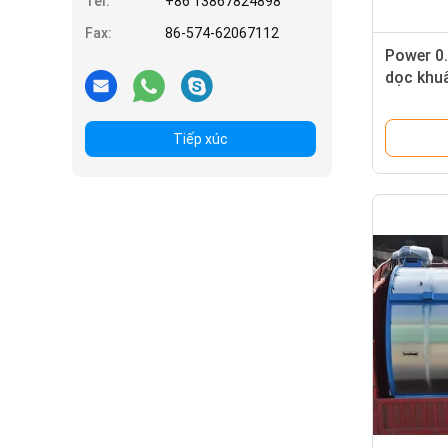
Tel:
+86 13867824898
Fax:
86-574-62067112
Power 0
dọc khuấ
máy trộ
Tiếp xúc