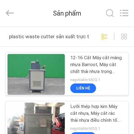
RUBBER
MACHINERY
INDUSTRIAL
Sản phẩm
TRADE
CO.,LTD..
All
Rights
TRANG
Reserved.
Developed
plastic waste cutter sản xuất trực tuyến
by
CHỦ
ECER
12-16 Cắt Máy cắt màng
CÁC
nhựa Barroot, Máy cắt
SẢN
chất thải nhựa trọng
lượng 270kg
PHẨM
negotiable MOQ:1
LIÊN HỆ
VỀ
Lưỡi thép hợp kim Máy
CHÚNG
cắt nhựa, Máy cắt rác
TÔI
thải nhựa điều chỉnh tốc
độ
negotiable MOQ:1