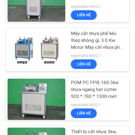
TÔI
negotiable MOQ:1
LIÊN HỆ
TIN
TỨC
Máy cắt nhựa phế liệu
thép không gỉ, 3.0 Kw
Motor Máy cắt nhựa phế
YÊU
thải
negotiable MOQ:1
CẦU
LIÊN HỆ
BÁO
GIÁ
POM PC FPB-160 3kw
nhựa ngang hạt cutter
920 * 780 * 1300 mét
SƠ
negotiable MOQ:1
ĐỒ
LIÊN HỆ
TRANG
WEB
Thiết bị cắt nhựa 3kw,