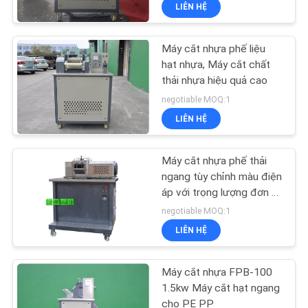
LIÊN HỆ
THAM
QUAN
Máy cắt nhựa phế liệu
NHÀ
hạt nhựa, Máy cắt chất
MÁY
thải nhựa hiệu quả cao
negotiable MOQ:1
LIÊN HỆ
KIỂM
SOÁT
Máy cắt nhựa phế thải
CHẤT
ngang tùy chỉnh màu điện
áp với trọng lượng đơn vị
LƯỢNG
350kg
negotiable MOQ:1
LIÊN HỆ
LIÊN
HỆ
Máy cắt nhựa FPB-100
CHÚNG
1.5kw Máy ​​cắt hạt ngang
cho PE PP