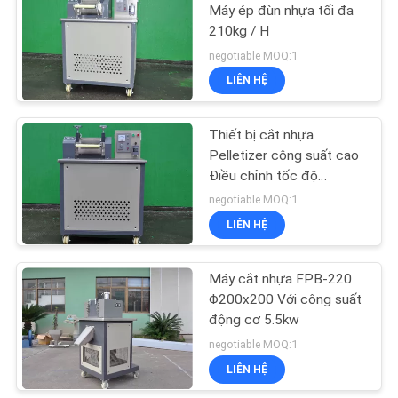
Máy ép đùn nhựa tối đa
210kg / H
PRIVACY
negotiable MOQ:1
POLICY
LIÊN HỆ
Thiết bị cắt nhựa
Pelletizer công suất cao
Điều chỉnh tốc độ
950x800x1350mm
negotiable MOQ:1
LIÊN HỆ
Máy cắt nhựa FPB-220
Φ200x200 Với công suất
động cơ 5.5kw
negotiable MOQ:1
LIÊN HỆ