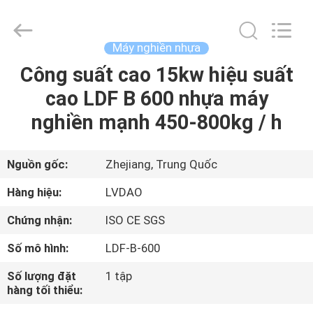
RUBBER
MACHINERY
INDUSTRIAL
TRADE
CO.,LTD..
Máy nghiền nhựa
All
Rights
Công suất cao 15kw hiệu suất
TRANG
Reserved.
Developed
by
cao LDF B 600 nhựa máy
CHỦ
ECER
nghiền mạnh 450-800kg / h
CÁC
SẢN
Nguồn gốc:
Zhejiang, Trung Quốc
PHẨM
Hàng hiệu:
LVDAO
Chứng nhận:
ISO CE SGS
VỀ
Số mô hình:
LDF-B-600
CHÚNG
Số lượng đặt
1 tập
TÔI
hàng tối thiểu: