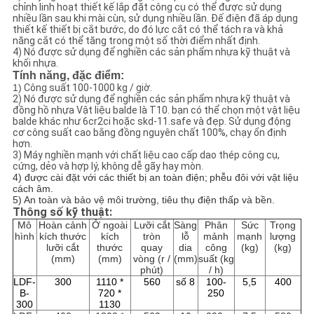
chỉnh linh hoạt thiết kế lắp đặt công cụ có thể được sử dụng
nhiều lần sau khi mài cùn, sử dụng nhiều lần. Đế điện đã áp dụng
PRIVACY
thiết kế thiết bị cắt bước, do đó lực cắt có thể tách ra và khả
năng cắt có thể tăng trong một số thời điểm nhất định.
4) Nó được sử dụng để nghiền các sản phẩm nhựa kỹ thuật và
POLICY
khối nhựa.
Tính năng, đặc điểm:
1)
Công suất 100-1000 kg / giờ.
2) Nó được sử dụng để nghiền các sản phẩm nhựa kỹ thuật và
đồng hồ nhựa Vật liệu balde là T10.
bạn có thể chọn một vật liệu
balde khác như 6cr2ci hoặc skd-11.safe và đẹp.
Sử dụng động
cơ công suất cao bằng đồng nguyên chất 100%, chạy ổn định
hơn.
3) Máy nghiền mạnh với chất liệu cao cấp dao thép công cụ,
cứng, dẻo và hợp lý, không dễ gãy hay mòn.
4) được cài đặt với các thiết bị an toàn điện;
phễu đôi với vật liệu
cách âm.
5)
An toàn và bảo vệ môi trường, tiêu thụ điện thấp và bền.
Thông số kỹ thuật:
Mô
Hoàn cảnh
Ở ngoài
Lưỡi cắt
Sàng
Phân
Sức
Trọng
hình
kích thước
kích
tròn
lỗ
mảnh
mạnh
lượng
lưỡi cắt
thước
quay
dia
công
(kg)
(kg)
(mm)
(mm)
vòng (r /
(mm)
suất (kg
phút)
/ h)
LDF-
300
1110 *
560
số 8
100-
5,5
400
B-
720 *
250
300
1130