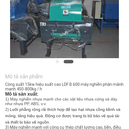
TÔI
TIN
TỨC
YÊU
CẦU
BÁO
GIÁ
Mô tả sản phẩm
Công suất 15kw hiệu suất cao LDF B 600 máy nghiền phân mảnh
mạnh 450-800kg / h
SƠ
Mô tả sản xuất:
1) Máy nghiền nhựa mạnh cho các vật liệu nhựa cứng và dày
ĐỒ
như nhựa PP, ABS, v.v.
2)
Lưỡi phẳng rộng rãi thích hợp để tạo hạt nhựa cồng kềnh và
TRANG
mỏng, tăng hiệu quả. Động cơ được trang bị bộ bảo vệ quá tải
và thiết bị bảo vệ nguồn.
WEB
3)
Máy nghiền mạnh với công cụ thép chất lượng cao, bền, điều