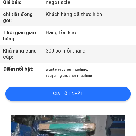
Giá bán:
negotiable
THAM
QUAN
chi tiết đóng
Khách hàng đã thực hiện
gói:
NHÀ
Thời gian giao
Hàng tồn kho
MÁY
hàng:
Khả năng cung
300 bộ mỗi tháng
KIỂM
cấp:
SOÁT
Điểm nổi bật:
,
waste crusher machine
CHẤT
recycling crusher machine
LƯỢNG
GIÁ TỐT NHẤT
LIÊN
HỆ
CHÚNG