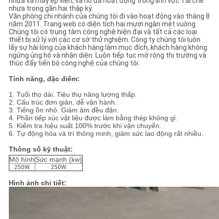
nhựa và máy ép viên, và nó đã hoạt động trong lĩnh vực Tái chế
nhựa trong gần hai thập kỷ.
Văn phòng chi nhánh của chúng tôi đi vào hoạt động vào tháng 8
PRIVACY
năm 2011. Trang web có diện tích hai mươi ngàn mét vuông.
Chúng tôi có trung tâm công nghệ hiện đại và tất cả các loại
POLICY
thiết bị xử lý với các cơ sở thử nghiệm. Công ty chúng tôi luôn
lấy sự hài lòng của khách hàng làm mục đích, khách hàng không
ngừng ủng hộ và nhận diện. Luôn tiếp tục mở rộng thị trường và
thúc đẩy tiến bộ công nghệ của chúng tôi.
Tính năng, đặc điểm:
1. Tuổi thọ dài. Tiêu thụ năng lượng thấp.
2. Cấu trúc đơn giản, dễ vận hành.
3. Tiếng ồn nhỏ. Giảm âm đều đặn.
4. Phần tiếp xúc vật liệu được làm bằng thép không gỉ.
5. Kiểm tra hiệu suất 100% trước khi vận chuyển.
6. Tự động hóa và trí thông minh, giảm sức lao động rất nhiều.
Thông số kỹ thuật:
Mô hình
Sức mạnh (kw)
250W
250W
Hình ảnh chi tiết: