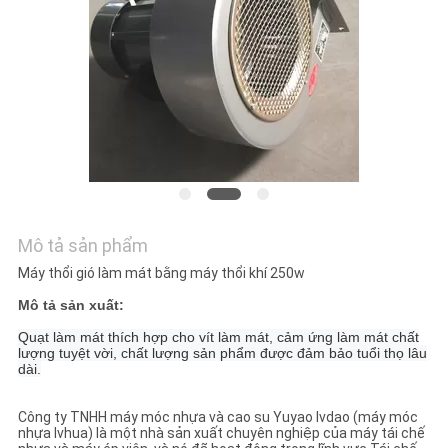
TÔI
TIN
TỨC
YÊU
CẦU
BÁO
Mô tả sản phẩm
GIÁ
Máy thổi gió làm mát bằng máy thổi khí 250w
Mô tả sản xuất:
SƠ
Quạt làm mát thích hợp cho vít làm mát, cảm ứng làm mát chất
lượng tuyệt vời, chất lượng sản phẩm được đảm bảo tuổi thọ lâu
ĐỒ
dài.
TRANG
Công ty TNHH máy móc nhựa và cao su Yuyao lvdao (máy móc
WEB
nhựa lvhua) là một nhà sản xuất chuyên nghiệp của máy tái chế