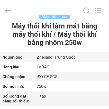
RUBBER
MACHINERY
INDUSTRIAL
TRADE
CO.,LTD..
Máy thổi nhựa
All
Rights
Máy thổi khí làm mát bằng
TRANG
Reserved.
Developed
by
máy thổi khí / Máy thổi khí
CHỦ
ECER
bằng nhôm 250w
CÁC
SẢN
Nguồn gốc:
Zhejiang, Trung Quốc
PHẨM
Hàng hiệu:
LVDAO
Chứng nhận:
ISO CE SGS
VỀ
Số mô hình:
250w
CHÚNG
Số lượng đặt
1 tập
TÔI
hàng tối thiểu: