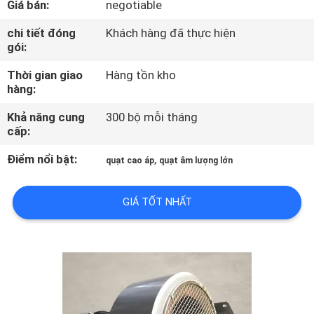
Giá bán:
negotiable
THAM
QUAN
chi tiết đóng
Khách hàng đã thực hiện
gói:
NHÀ
Thời gian giao
Hàng tồn kho
MÁY
hàng:
Khả năng cung
300 bộ mỗi tháng
KIỂM
cấp:
SOÁT
Điểm nổi bật:
,
quạt cao áp
quạt âm lượng lớn
CHẤT
LƯỢNG
GIÁ TỐT NHẤT
LIÊN
HỆ
CHÚNG