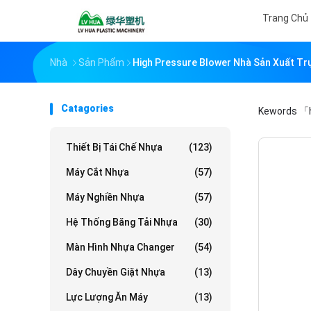
Trang Chủ
Nhà
Sản Phẩm
High Pressure Blower Nhà Sản Xuất Tr
Catagories
Kewords
「h
Thiết Bị Tái Chế Nhựa
(123)
Máy Cắt Nhựa
(57)
Máy Nghiền Nhựa
(57)
Hệ Thống Băng Tải Nhựa
(30)
Màn Hình Nhựa Changer
(54)
Dây Chuyền Giặt Nhựa
(13)
Lực Lượng Ăn Máy
(13)