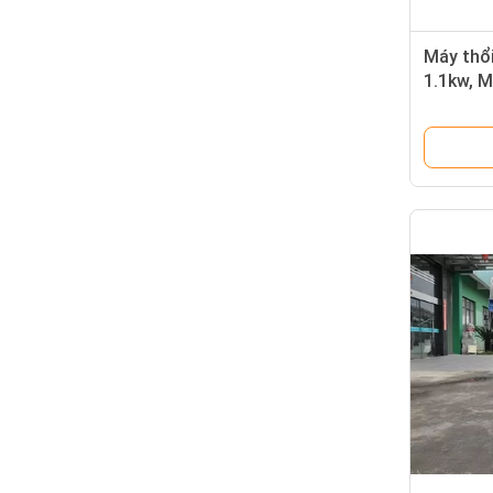
Máy thổi
1.1kw, M
không g