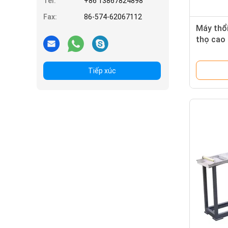
Tel:
+86 13867824898
Fax:
86-574-62067112
Máy thổi
thọ cao
Tiếp xúc