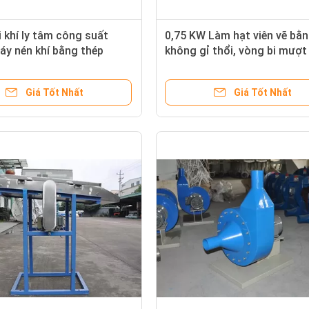
 khí ly tâm công suất
0,75 KW Làm hạt viên vẽ bằn
áy nén khí bằng thép
không gỉ thổi, vòng bi mượ
ỉ 1260Pa
tái sinh Blower
Giá Tốt Nhất
Giá Tốt Nhất