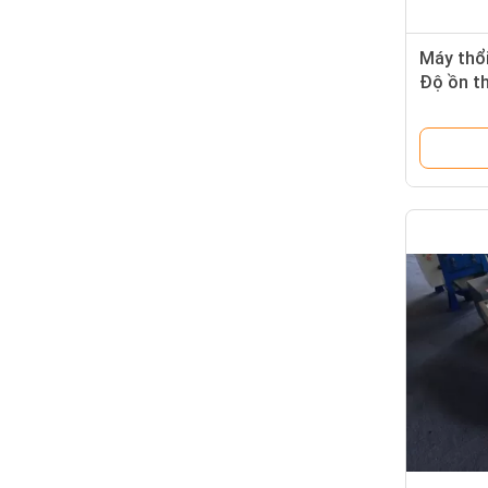
Máy thổi
Độ ồn t
330mm