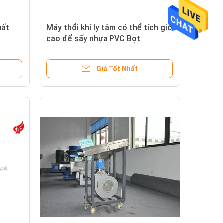
uất
Máy thổi khí ly tâm có thể tích gió
cao để sấy nhựa PVC Bọt
Giá Tốt Nhất