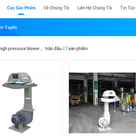
Các Sản Phẩm
Về Chúng Tôi
Liên Hệ Chúng Tôi
Tin Tức
ực Tuyến
igh pressure blower」
trận đấu
27
sản phẩm.